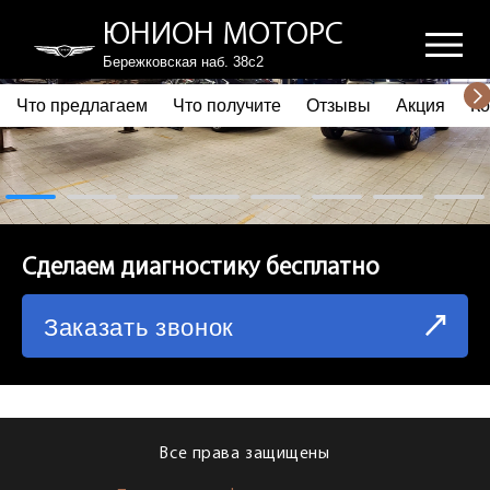
ЮНИОН МОТОРС
Бережковская наб. 38с2
Что предлагаем
Что получите
Отзывы
Акция
Ко
ПОЧЕМУ ВЫБИРАЮТ НАС
ЧТО ПРЕДЛАГАЕМ
ЧТО ПОЛУЧИТЕ
Сделаем диагностику бесплатно
ОТЗЫВЫ
Заказать звонок
АКЦИЯ
КОРПОРАТИВНЫМ КЛИЕНТАМ
КОМАНДА
Все права защищены
СХЕМА ПРОЕЗДА