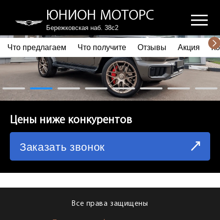
ЮНИОН МОТОРС
Бережковская наб. 38с2
Что предлагаем
Что получите
Отзывы
Акция
Ко
ПОЧЕМУ ВЫБИРАЮТ НАС
ЧТО ПРЕДЛАГАЕМ
ЧТО ПОЛУЧИТЕ
Цены ниже конкурентов
ОТЗЫВЫ
Заказать звонок
АКЦИЯ
КОРПОРАТИВНЫМ КЛИЕНТАМ
КОМАНДА
Все права защищены
СХЕМА ПРОЕЗДА