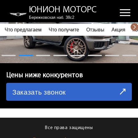
ЮНИОН МОТОРС
Бережковская наб. 38с2
Что предлагаем
Что получите
Отзывы
Акция
Ко
ПОЧЕМУ ВЫБИРАЮТ НАС
ЧТО ПРЕДЛАГАЕМ
ЧТО ПОЛУЧИТЕ
Цены ниже конкурентов
ОТЗЫВЫ
Заказать звонок
АКЦИЯ
КОРПОРАТИВНЫМ КЛИЕНТАМ
КОМАНДА
Все права защищены
СХЕМА ПРОЕЗДА