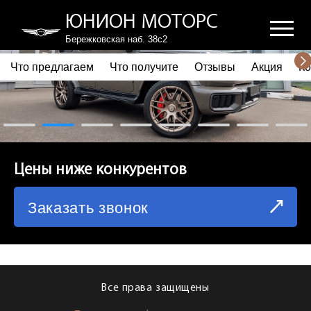
ЮНИОН МОТОРС
Бережковская наб. 38с2
Что предлагаем
Что получите
Отзывы
Акция
Ко
ПОЧЕМУ ВЫБИРАЮТ НАС
ЧТО ПРЕДЛАГАЕМ
ЧТО ПОЛУЧИТЕ
Цены ниже конкурентов
ОТЗЫВЫ
Заказать звонок
АКЦИЯ
КОРПОРАТИВНЫМ КЛИЕНТАМ
КОМАНДА
Все права защищены
СХЕМА ПРОЕЗДА