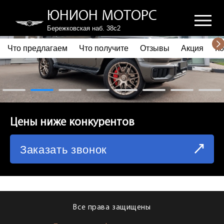
ЮНИОН МОТОРС
Бережковская наб. 38с2
Что предлагаем
Что получите
Отзывы
Акция
Ко
ПОЧЕМУ ВЫБИРАЮТ НАС
ЧТО ПРЕДЛАГАЕМ
ЧТО ПОЛУЧИТЕ
Цены ниже конкурентов
ОТЗЫВЫ
Заказать звонок
АКЦИЯ
КОРПОРАТИВНЫМ КЛИЕНТАМ
КОМАНДА
Все права защищены
СХЕМА ПРОЕЗДА