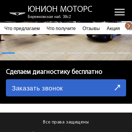
ЮНИОН МОТОРС
Бережковская наб. 38с2
Что предлагаем
Что получите
Отзывы
Акция
Ко
ПОЧЕМУ ВЫБИРАЮТ НАС
ЧТО ПРЕДЛАГАЕМ
ЧТО ПОЛУЧИТЕ
Сделаем диагностику бесплатно
ОТЗЫВЫ
Заказать звонок
АКЦИЯ
КОРПОРАТИВНЫМ КЛИЕНТАМ
КОМАНДА
Все права защищены
СХЕМА ПРОЕЗДА