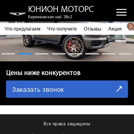
ЮНИОН МОТОРС
Бережковская наб. 38с2
Что предлагаем
Что получите
Отзывы
Акция
Ко
ПОЧЕМУ ВЫБИРАЮТ НАС
ЧТО ПРЕДЛАГАЕМ
ЧТО ПОЛУЧИТЕ
Цены ниже конкурентов
ОТЗЫВЫ
Заказать звонок
АКЦИЯ
КОРПОРАТИВНЫМ КЛИЕНТАМ
КОМАНДА
Все права защищены
СХЕМА ПРОЕЗДА