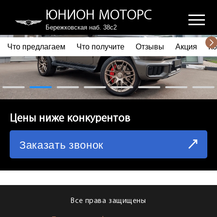
ЮНИОН МОТОРС
Бережковская наб. 38с2
Что предлагаем
Что получите
Отзывы
Акция
Ко
ПОЧЕМУ ВЫБИРАЮТ НАС
ЧТО ПРЕДЛАГАЕМ
ЧТО ПОЛУЧИТЕ
Цены ниже конкурентов
ОТЗЫВЫ
Заказать звонок
АКЦИЯ
КОРПОРАТИВНЫМ КЛИЕНТАМ
КОМАНДА
Все права защищены
СХЕМА ПРОЕЗДА