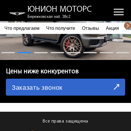
ЮНИОН МОТОРС
Бережковская наб. 38с2
Что предлагаем
Что получите
Отзывы
Акция
Ко
ПОЧЕМУ ВЫБИРАЮТ НАС
ЧТО ПРЕДЛАГАЕМ
ЧТО ПОЛУЧИТЕ
Цены ниже конкурентов
ОТЗЫВЫ
Заказать звонок
АКЦИЯ
КОРПОРАТИВНЫМ КЛИЕНТАМ
КОМАНДА
Все права защищены
СХЕМА ПРОЕЗДА