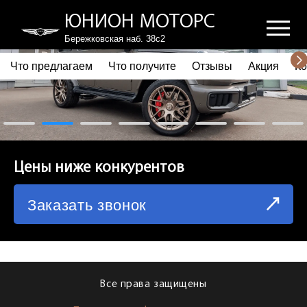
ЮНИОН МОТОРС
Бережковская наб. 38с2
Что предлагаем
Что получите
Отзывы
Акция
Ко
ПОЧЕМУ ВЫБИРАЮТ НАС
ЧТО ПРЕДЛАГАЕМ
ЧТО ПОЛУЧИТЕ
Цены ниже конкурентов
ОТЗЫВЫ
Заказать звонок
АКЦИЯ
КОРПОРАТИВНЫМ КЛИЕНТАМ
КОМАНДА
Все права защищены
СХЕМА ПРОЕЗДА