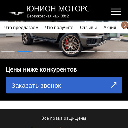
ЮНИОН МОТОРС
Бережковская наб. 38с2
Что предлагаем
Что получите
Отзывы
Акция
Ко
ПОЧЕМУ ВЫБИРАЮТ НАС
ЧТО ПРЕДЛАГАЕМ
ЧТО ПОЛУЧИТЕ
Цены ниже конкурентов
ОТЗЫВЫ
Заказать звонок
АКЦИЯ
КОРПОРАТИВНЫМ КЛИЕНТАМ
КОМАНДА
Все права защищены
СХЕМА ПРОЕЗДА