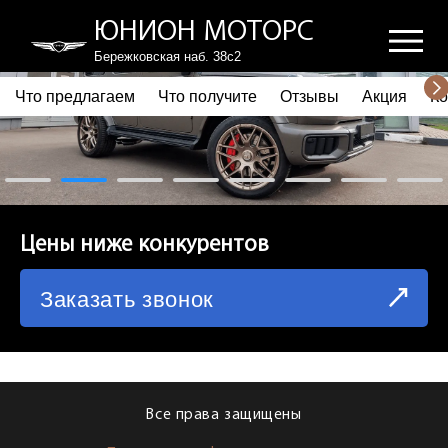
ЮНИОН МОТОРС
Бережковская наб. 38с2
Что предлагаем
Что получите
Отзывы
Акция
Ко
ПОЧЕМУ ВЫБИРАЮТ НАС
ЧТО ПРЕДЛАГАЕМ
ЧТО ПОЛУЧИТЕ
Цены ниже конкурентов
ОТЗЫВЫ
Заказать звонок
АКЦИЯ
КОРПОРАТИВНЫМ КЛИЕНТАМ
КОМАНДА
Все права защищены
СХЕМА ПРОЕЗДА