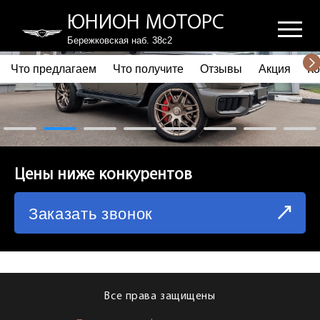
ЮНИОН МОТОРС
Бережковская наб. 38с2
Что предлагаем
Что получите
Отзывы
Акция
Ко
ПОЧЕМУ ВЫБИРАЮТ НАС
ЧТО ПРЕДЛАГАЕМ
ЧТО ПОЛУЧИТЕ
Цены ниже конкурентов
ОТЗЫВЫ
Заказать звонок
АКЦИЯ
КОРПОРАТИВНЫМ КЛИЕНТАМ
КОМАНДА
Все права защищены
СХЕМА ПРОЕЗДА