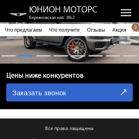
ЮНИОН МОТОРС
Бережковская наб. 38с2
Что предлагаем
Что получите
Отзывы
Акция
Ко
ПОЧЕМУ ВЫБИРАЮТ НАС
ЧТО ПРЕДЛАГАЕМ
ЧТО ПОЛУЧИТЕ
Цены ниже конкурентов
ОТЗЫВЫ
Заказать звонок
АКЦИЯ
КОРПОРАТИВНЫМ КЛИЕНТАМ
КОМАНДА
Все права защищены
СХЕМА ПРОЕЗДА