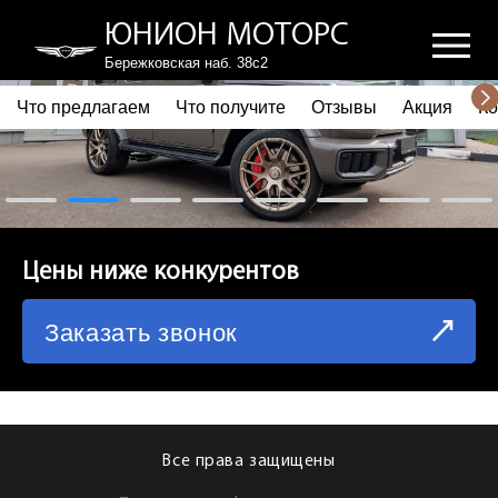
ЮНИОН МОТОРС
Бережковская наб. 38с2
Что предлагаем
Что получите
Отзывы
Акция
Ко
ПОЧЕМУ ВЫБИРАЮТ НАС
ЧТО ПРЕДЛАГАЕМ
ЧТО ПОЛУЧИТЕ
Цены ниже конкурентов
ОТЗЫВЫ
Заказать звонок
АКЦИЯ
КОРПОРАТИВНЫМ КЛИЕНТАМ
КОМАНДА
Все права защищены
СХЕМА ПРОЕЗДА