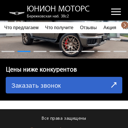
ЮНИОН МОТОРС
Бережковская наб. 38с2
Что предлагаем
Что получите
Отзывы
Акция
Ко
ПОЧЕМУ ВЫБИРАЮТ НАС
ЧТО ПРЕДЛАГАЕМ
ЧТО ПОЛУЧИТЕ
Цены ниже конкурентов
ОТЗЫВЫ
Заказать звонок
АКЦИЯ
КОРПОРАТИВНЫМ КЛИЕНТАМ
КОМАНДА
Все права защищены
СХЕМА ПРОЕЗДА