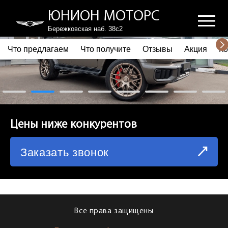
ЮНИОН МОТОРС
Бережковская наб. 38с2
Что предлагаем
Что получите
Отзывы
Акция
Ко
ПОЧЕМУ ВЫБИРАЮТ НАС
ЧТО ПРЕДЛАГАЕМ
ЧТО ПОЛУЧИТЕ
Цены ниже конкурентов
ОТЗЫВЫ
Заказать звонок
АКЦИЯ
КОРПОРАТИВНЫМ КЛИЕНТАМ
КОМАНДА
Все права защищены
СХЕМА ПРОЕЗДА