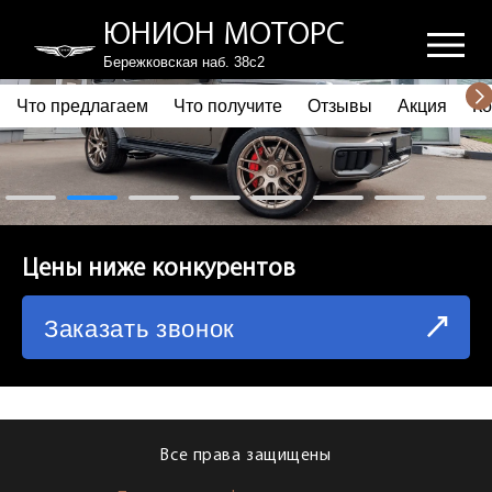
ЮНИОН МОТОРС
Бережковская наб. 38с2
Что предлагаем
Что получите
Отзывы
Акция
Ко
ПОЧЕМУ ВЫБИРАЮТ НАС
ЧТО ПРЕДЛАГАЕМ
ЧТО ПОЛУЧИТЕ
Цены ниже конкурентов
ОТЗЫВЫ
Заказать звонок
АКЦИЯ
КОРПОРАТИВНЫМ КЛИЕНТАМ
КОМАНДА
Все права защищены
СХЕМА ПРОЕЗДА