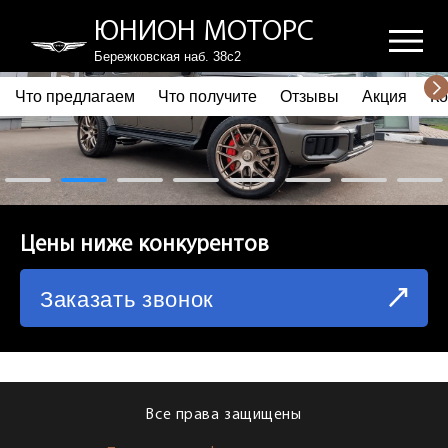
ЮНИОН МОТОРС
Бережковская наб. 38с2
Что предлагаем
Что получите
Отзывы
Акция
Ко
ПОЧЕМУ ВЫБИРАЮТ НАС
ЧТО ПРЕДЛАГАЕМ
ЧТО ПОЛУЧИТЕ
Цены ниже конкурентов
ОТЗЫВЫ
Заказать звонок
АКЦИЯ
КОРПОРАТИВНЫМ КЛИЕНТАМ
КОМАНДА
Все права защищены
СХЕМА ПРОЕЗДА