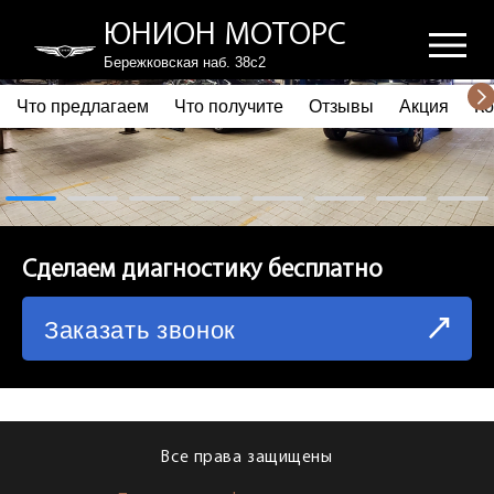
ЮНИОН МОТОРС
Бережковская наб. 38с2
Что предлагаем
Что получите
Отзывы
Акция
Ко
ПОЧЕМУ ВЫБИРАЮТ НАС
ЧТО ПРЕДЛАГАЕМ
ЧТО ПОЛУЧИТЕ
Сделаем диагностику бесплатно
ОТЗЫВЫ
Заказать звонок
АКЦИЯ
КОРПОРАТИВНЫМ КЛИЕНТАМ
КОМАНДА
Все права защищены
СХЕМА ПРОЕЗДА