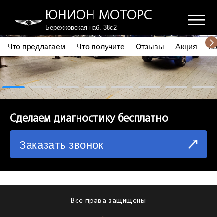
ЮНИОН МОТОРС
Бережковская наб. 38с2
Что предлагаем
Что получите
Отзывы
Акция
Ко
ПОЧЕМУ ВЫБИРАЮТ НАС
ЧТО ПРЕДЛАГАЕМ
ЧТО ПОЛУЧИТЕ
Сделаем диагностику бесплатно
ОТЗЫВЫ
Заказать звонок
АКЦИЯ
КОРПОРАТИВНЫМ КЛИЕНТАМ
КОМАНДА
Все права защищены
СХЕМА ПРОЕЗДА