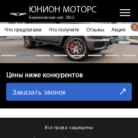
ЮНИОН МОТОРС
Бережковская наб. 38с2
Что предлагаем
Что получите
Отзывы
Акция
Ко
ПОЧЕМУ ВЫБИРАЮТ НАС
ЧТО ПРЕДЛАГАЕМ
ЧТО ПОЛУЧИТЕ
Цены ниже конкурентов
ОТЗЫВЫ
Заказать звонок
АКЦИЯ
КОРПОРАТИВНЫМ КЛИЕНТАМ
КОМАНДА
Все права защищены
СХЕМА ПРОЕЗДА