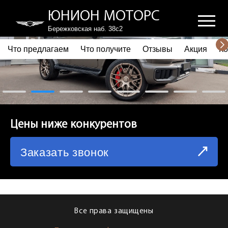
ЮНИОН МОТОРС
Бережковская наб. 38с2
Что предлагаем
Что получите
Отзывы
Акция
Ко
ПОЧЕМУ ВЫБИРАЮТ НАС
ЧТО ПРЕДЛАГАЕМ
ЧТО ПОЛУЧИТЕ
Цены ниже конкурентов
ОТЗЫВЫ
Заказать звонок
АКЦИЯ
КОРПОРАТИВНЫМ КЛИЕНТАМ
КОМАНДА
Все права защищены
СХЕМА ПРОЕЗДА