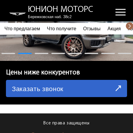
ЮНИОН МОТОРС
Бережковская наб. 38с2
Что предлагаем
Что получите
Отзывы
Акция
Ко
ПОЧЕМУ ВЫБИРАЮТ НАС
ЧТО ПРЕДЛАГАЕМ
ЧТО ПОЛУЧИТЕ
Цены ниже конкурентов
ОТЗЫВЫ
Заказать звонок
АКЦИЯ
КОРПОРАТИВНЫМ КЛИЕНТАМ
КОМАНДА
Все права защищены
СХЕМА ПРОЕЗДА