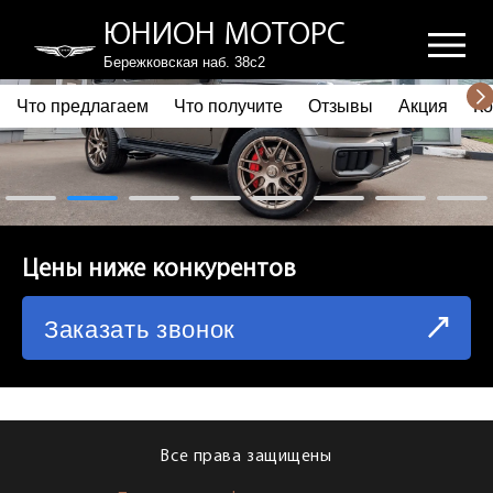
ЮНИОН МОТОРС
Бережковская наб. 38с2
Что предлагаем
Что получите
Отзывы
Акция
Ко
ПОЧЕМУ ВЫБИРАЮТ НАС
ЧТО ПРЕДЛАГАЕМ
ЧТО ПОЛУЧИТЕ
Цены ниже конкурентов
ОТЗЫВЫ
Заказать звонок
АКЦИЯ
КОРПОРАТИВНЫМ КЛИЕНТАМ
КОМАНДА
Все права защищены
СХЕМА ПРОЕЗДА