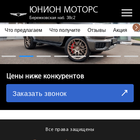
ЮНИОН МОТОРС
Бережковская наб. 38с2
Что предлагаем
Что получите
Отзывы
Акция
Ко
ПОЧЕМУ ВЫБИРАЮТ НАС
ЧТО ПРЕДЛАГАЕМ
ЧТО ПОЛУЧИТЕ
Цены ниже конкурентов
ОТЗЫВЫ
Заказать звонок
АКЦИЯ
КОРПОРАТИВНЫМ КЛИЕНТАМ
КОМАНДА
Все права защищены
СХЕМА ПРОЕЗДА