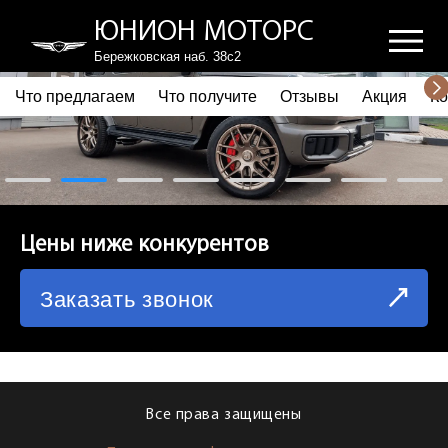
ЮНИОН МОТОРС
Бережковская наб. 38с2
Что предлагаем
Что получите
Отзывы
Акция
Ко
ПОЧЕМУ ВЫБИРАЮТ НАС
ЧТО ПРЕДЛАГАЕМ
ЧТО ПОЛУЧИТЕ
Цены ниже конкурентов
ОТЗЫВЫ
Заказать звонок
АКЦИЯ
КОРПОРАТИВНЫМ КЛИЕНТАМ
КОМАНДА
Все права защищены
СХЕМА ПРОЕЗДА