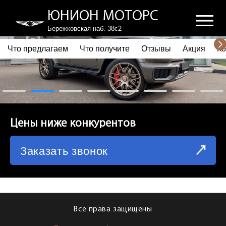
ЮНИОН МОТОРС
Бережковская наб. 38с2
Что предлагаем
Что получите
Отзывы
Акция
Ко
ПОЧЕМУ ВЫБИРАЮТ НАС
ЧТО ПРЕДЛАГАЕМ
ЧТО ПОЛУЧИТЕ
Цены ниже конкурентов
ОТЗЫВЫ
Заказать звонок
АКЦИЯ
КОРПОРАТИВНЫМ КЛИЕНТАМ
КОМАНДА
Все права защищены
СХЕМА ПРОЕЗДА