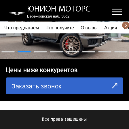
ЮНИОН МОТОРС
Бережковская наб. 38с2
Что предлагаем
Что получите
Отзывы
Акция
Ко
ПОЧЕМУ ВЫБИРАЮТ НАС
ЧТО ПРЕДЛАГАЕМ
ЧТО ПОЛУЧИТЕ
Цены ниже конкурентов
ОТЗЫВЫ
Заказать звонок
АКЦИЯ
КОРПОРАТИВНЫМ КЛИЕНТАМ
КОМАНДА
Все права защищены
СХЕМА ПРОЕЗДА