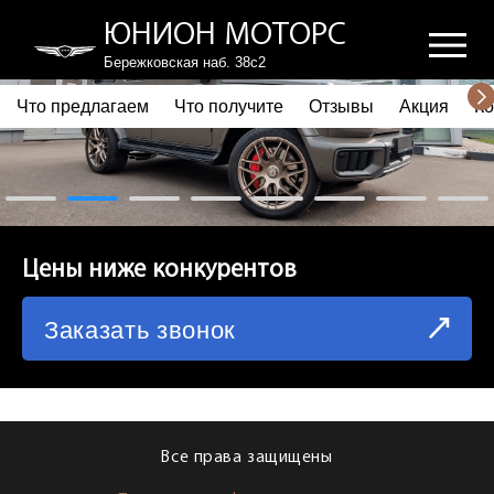
ЮНИОН МОТОРС
Бережковская наб. 38с2
Что предлагаем
Что получите
Отзывы
Акция
Ко
ПОЧЕМУ ВЫБИРАЮТ НАС
ЧТО ПРЕДЛАГАЕМ
ЧТО ПОЛУЧИТЕ
Цены ниже конкурентов
ОТЗЫВЫ
Заказать звонок
АКЦИЯ
КОРПОРАТИВНЫМ КЛИЕНТАМ
КОМАНДА
Все права защищены
СХЕМА ПРОЕЗДА