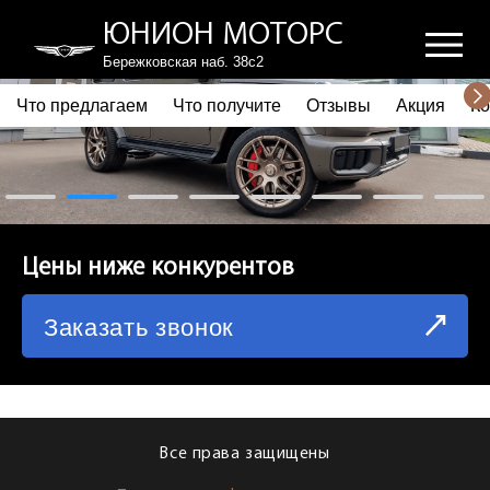
ЮНИОН МОТОРС
Бережковская наб. 38с2
Что предлагаем
Что получите
Отзывы
Акция
Ко
ПОЧЕМУ ВЫБИРАЮТ НАС
ЧТО ПРЕДЛАГАЕМ
ЧТО ПОЛУЧИТЕ
Цены ниже конкурентов
ОТЗЫВЫ
Заказать звонок
АКЦИЯ
КОРПОРАТИВНЫМ КЛИЕНТАМ
КОМАНДА
Все права защищены
СХЕМА ПРОЕЗДА