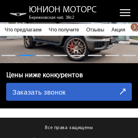
ЮНИОН МОТОРС
Бережковская наб. 38с2
Что предлагаем
Что получите
Отзывы
Акция
Ко
ПОЧЕМУ ВЫБИРАЮТ НАС
ЧТО ПРЕДЛАГАЕМ
ЧТО ПОЛУЧИТЕ
Цены ниже конкурентов
ОТЗЫВЫ
Заказать звонок
АКЦИЯ
КОРПОРАТИВНЫМ КЛИЕНТАМ
КОМАНДА
Все права защищены
СХЕМА ПРОЕЗДА