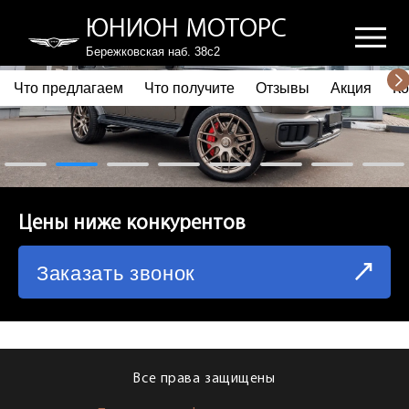
ЮНИОН МОТОРС
Бережковская наб. 38с2
Что предлагаем
Что получите
Отзывы
Акция
Ко
ПОЧЕМУ ВЫБИРАЮТ НАС
ЧТО ПРЕДЛАГАЕМ
ЧТО ПОЛУЧИТЕ
Цены ниже конкурентов
ОТЗЫВЫ
Заказать звонок
АКЦИЯ
КОРПОРАТИВНЫМ КЛИЕНТАМ
КОМАНДА
Все права защищены
СХЕМА ПРОЕЗДА