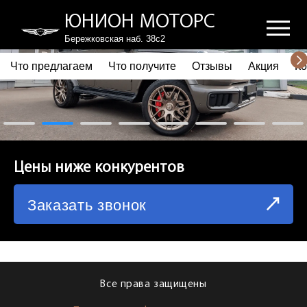
ЮНИОН МОТОРС
Бережковская наб. 38с2
Что предлагаем
Что получите
Отзывы
Акция
Ко
ПОЧЕМУ ВЫБИРАЮТ НАС
ЧТО ПРЕДЛАГАЕМ
ЧТО ПОЛУЧИТЕ
Цены ниже конкурентов
ОТЗЫВЫ
Заказать звонок
АКЦИЯ
КОРПОРАТИВНЫМ КЛИЕНТАМ
КОМАНДА
Все права защищены
СХЕМА ПРОЕЗДА