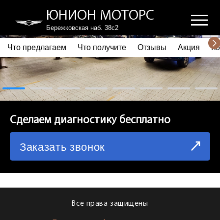
ЮНИОН МОТОРС
Бережковская наб. 38с2
Что предлагаем
Что получите
Отзывы
Акция
Ко
ПОЧЕМУ ВЫБИРАЮТ НАС
ЧТО ПРЕДЛАГАЕМ
ЧТО ПОЛУЧИТЕ
Сделаем диагностику бесплатно
ОТЗЫВЫ
Заказать звонок
АКЦИЯ
КОРПОРАТИВНЫМ КЛИЕНТАМ
КОМАНДА
Все права защищены
СХЕМА ПРОЕЗДА