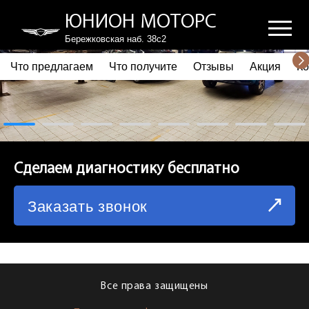
ЮНИОН МОТОРС
Бережковская наб. 38с2
Что предлагаем
Что получите
Отзывы
Акция
Ко
ПОЧЕМУ ВЫБИРАЮТ НАС
ЧТО ПРЕДЛАГАЕМ
ЧТО ПОЛУЧИТЕ
Сделаем диагностику бесплатно
ОТЗЫВЫ
Заказать звонок
АКЦИЯ
КОРПОРАТИВНЫМ КЛИЕНТАМ
КОМАНДА
Все права защищены
СХЕМА ПРОЕЗДА