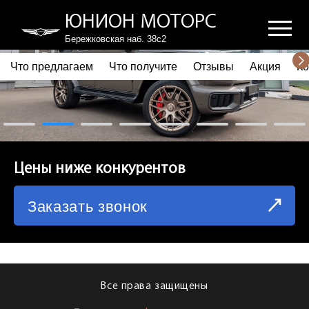
ЮНИОН МОТОРС
Бережковская наб. 38с2
Что предлагаем
Что получите
Отзывы
Акция
Ко
ПОЧЕМУ ВЫБИРАЮТ НАС
ЧТО ПРЕДЛАГАЕМ
ЧТО ПОЛУЧИТЕ
Цены ниже конкурентов
ОТЗЫВЫ
Заказать звонок
АКЦИЯ
КОРПОРАТИВНЫМ КЛИЕНТАМ
КОМАНДА
Все права защищены
СХЕМА ПРОЕЗДА