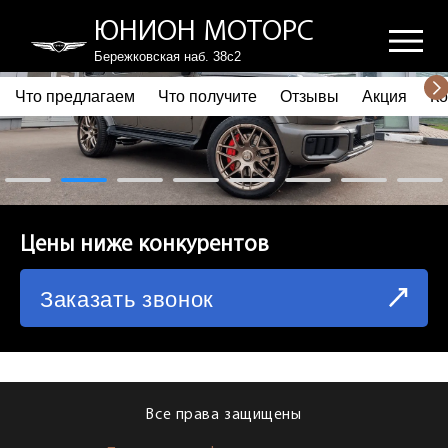
ЮНИОН МОТОРС
Бережковская наб. 38с2
Что предлагаем
Что получите
Отзывы
Акция
Ко
ПОЧЕМУ ВЫБИРАЮТ НАС
ЧТО ПРЕДЛАГАЕМ
ЧТО ПОЛУЧИТЕ
Цены ниже конкурентов
ОТЗЫВЫ
Заказать звонок
АКЦИЯ
КОРПОРАТИВНЫМ КЛИЕНТАМ
КОМАНДА
Все права защищены
СХЕМА ПРОЕЗДА