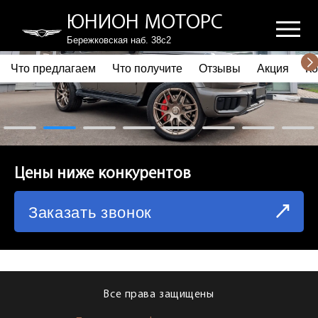
ЮНИОН МОТОРС
Бережковская наб. 38с2
Что предлагаем
Что получите
Отзывы
Акция
Ко
ПОЧЕМУ ВЫБИРАЮТ НАС
ЧТО ПРЕДЛАГАЕМ
ЧТО ПОЛУЧИТЕ
Цены ниже конкурентов
ОТЗЫВЫ
Заказать звонок
АКЦИЯ
КОРПОРАТИВНЫМ КЛИЕНТАМ
КОМАНДА
Все права защищены
СХЕМА ПРОЕЗДА