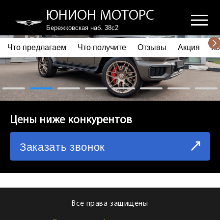
ЮНИОН МОТОРС
Бережковская наб. 38с2
Что предлагаем
Что получите
Отзывы
Акция
Ко
ПОЧЕМУ ВЫБИРАЮТ НАС
ЧТО ПРЕДЛАГАЕМ
ЧТО ПОЛУЧИТЕ
Цены ниже конкурентов
ОТЗЫВЫ
Заказать звонок
АКЦИЯ
КОРПОРАТИВНЫМ КЛИЕНТАМ
КОМАНДА
Все права защищены
СХЕМА ПРОЕЗДА