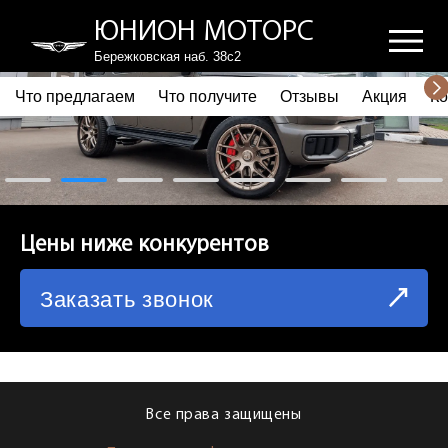
ЮНИОН МОТОРС
Бережковская наб. 38с2
Что предлагаем
Что получите
Отзывы
Акция
Ко
ПОЧЕМУ ВЫБИРАЮТ НАС
ЧТО ПРЕДЛАГАЕМ
ЧТО ПОЛУЧИТЕ
Цены ниже конкурентов
ОТЗЫВЫ
Заказать звонок
АКЦИЯ
КОРПОРАТИВНЫМ КЛИЕНТАМ
КОМАНДА
Все права защищены
СХЕМА ПРОЕЗДА