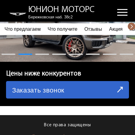
ЮНИОН МОТОРС
Бережковская наб. 38с2
Что предлагаем
Что получите
Отзывы
Акция
Ко
ПОЧЕМУ ВЫБИРАЮТ НАС
ЧТО ПРЕДЛАГАЕМ
ЧТО ПОЛУЧИТЕ
Цены ниже конкурентов
ОТЗЫВЫ
Заказать звонок
АКЦИЯ
КОРПОРАТИВНЫМ КЛИЕНТАМ
КОМАНДА
Все права защищены
СХЕМА ПРОЕЗДА