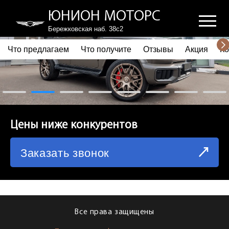
ЮНИОН МОТОРС
Бережковская наб. 38с2
Что предлагаем
Что получите
Отзывы
Акция
Ко
ПОЧЕМУ ВЫБИРАЮТ НАС
ЧТО ПРЕДЛАГАЕМ
ЧТО ПОЛУЧИТЕ
Цены ниже конкурентов
ОТЗЫВЫ
Заказать звонок
АКЦИЯ
КОРПОРАТИВНЫМ КЛИЕНТАМ
КОМАНДА
Все права защищены
СХЕМА ПРОЕЗДА