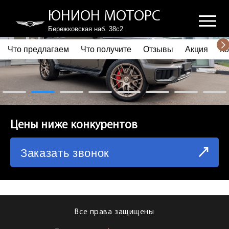
ЮНИОН МОТОРС
Бережковская наб. 38с2
Что предлагаем
Что получите
Отзывы
Акция
Ко
ПОЧЕМУ ВЫБИРАЮТ НАС
ЧТО ПРЕДЛАГАЕМ
ЧТО ПОЛУЧИТЕ
Цены ниже конкурентов
ОТЗЫВЫ
Заказать звонок
АКЦИЯ
КОРПОРАТИВНЫМ КЛИЕНТАМ
КОМАНДА
Все права защищены
СХЕМА ПРОЕЗДА