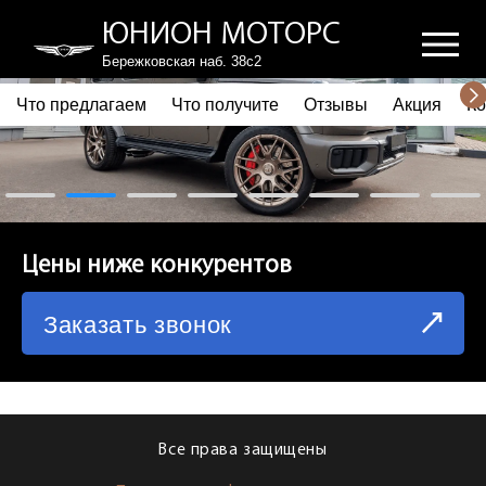
ЮНИОН МОТОРС
Бережковская наб. 38с2
Что предлагаем
Что получите
Отзывы
Акция
Ко
ПОЧЕМУ ВЫБИРАЮТ НАС
ЧТО ПРЕДЛАГАЕМ
ЧТО ПОЛУЧИТЕ
Цены ниже конкурентов
ОТЗЫВЫ
Заказать звонок
АКЦИЯ
КОРПОРАТИВНЫМ КЛИЕНТАМ
КОМАНДА
Все права защищены
СХЕМА ПРОЕЗДА