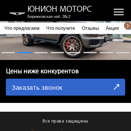
ЮНИОН МОТОРС
Бережковская наб. 38с2
Что предлагаем
Что получите
Отзывы
Акция
Ко
ПОЧЕМУ ВЫБИРАЮТ НАС
ЧТО ПРЕДЛАГАЕМ
ЧТО ПОЛУЧИТЕ
Цены ниже конкурентов
ОТЗЫВЫ
Заказать звонок
АКЦИЯ
КОРПОРАТИВНЫМ КЛИЕНТАМ
КОМАНДА
Все права защищены
СХЕМА ПРОЕЗДА