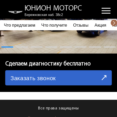
ЮНИОН МОТОРС
Бережковская наб. 38с2
Что предлагаем
Что получите
Отзывы
Акция
Ко
ПОЧЕМУ ВЫБИРАЮТ НАС
ЧТО ПРЕДЛАГАЕМ
ЧТО ПОЛУЧИТЕ
Сделаем диагностику бесплатно
ОТЗЫВЫ
Заказать звонок
АКЦИЯ
КОРПОРАТИВНЫМ КЛИЕНТАМ
КОМАНДА
Все права защищены
СХЕМА ПРОЕЗДА