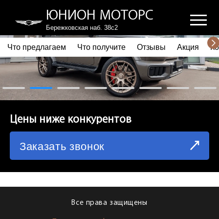
ЮНИОН МОТОРС
Бережковская наб. 38с2
Что предлагаем
Что получите
Отзывы
Акция
Ко
ПОЧЕМУ ВЫБИРАЮТ НАС
ЧТО ПРЕДЛАГАЕМ
ЧТО ПОЛУЧИТЕ
Цены ниже конкурентов
ОТЗЫВЫ
Заказать звонок
АКЦИЯ
КОРПОРАТИВНЫМ КЛИЕНТАМ
КОМАНДА
Все права защищены
СХЕМА ПРОЕЗДА